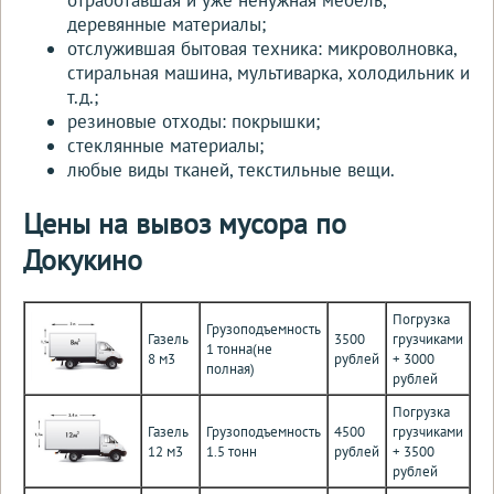
деревянные материалы;
отслужившая бытовая техника: микроволновка,
стиральная машина, мультиварка, холодильник и
т.д.;
резиновые отходы: покрышки;
стеклянные материалы;
любые виды тканей, текстильные вещи.
Цены на вывоз мусора по
Докукино
Погрузка
Грузоподъемность
Газель
3500
грузчиками
1 тонна(не
8 м3
рублей
+ 3000
полная)
рублей
Погрузка
Газель
Грузоподъемность
4500
грузчиками
12 м3
1.5 тонн
рублей
+ 3500
рублей