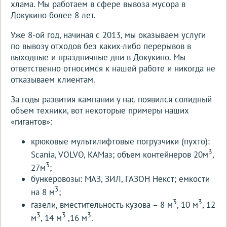
хлама. Мы работаем в сфере вывоза мусора в
Докукино более 8 лет.
Уже 8-ой год, начиная с 2013, мы оказываем услуги
по вывозу отходов без каких-либо перерывов в
выходные и праздничные дни в Докукино. Мы
ответственно относимся к нашей работе и никогда не
отказываем клиентам.
За годы развития кампании у нас появился солидный
объем техники, вот некоторые примеры наших
«гигантов»:
крюковые мультилифтовые погрузчики (пухто):
3
Scania, VOLVO, КАМаз; объем контейнеров 20м
,
3
27м
;
бункеровозы: МАЗ, ЗИЛ, ГАЗОН Некст; емкости
3
на 8 м
;
3
3
газели, вместительность кузова – 8 м
, 10 м
, 12
3
3
3
м
, 14 м
,16 м
.