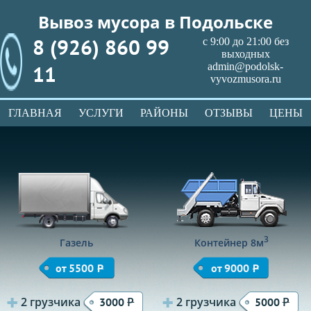
Вывоз мусора в Подольске
8 (926) 860 99
с 9:00 до 21:00 без
выходных
11
admin@podolsk-
vyvozmusora.ru
ГЛАВНАЯ
УСЛУГИ
РАЙОНЫ
ОТЗЫВЫ
ЦЕНЫ
3
Газель
Контейнер 8м
от 5500
Р
от 9000
Р
2 грузчика
Р
2 грузчика
Р
3000
5000