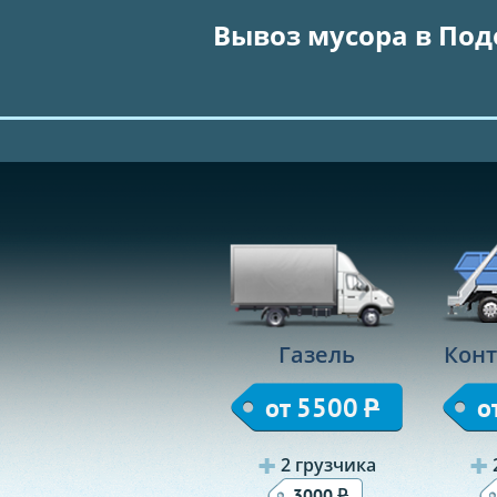
Вывоз мусора в Под
Газель
Конт
от 5500
Р
о
2 грузчика
Р
3000