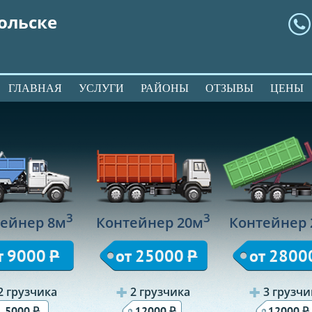
ольске
ГЛАВНАЯ
УСЛУГИ
РАЙОНЫ
ОТЗЫВЫ
ЦЕНЫ
3
3
ейнер 8м
Контейнер 20м
Контейнер 
т 9000
Р
от 25000
Р
от 2800
2 грузчика
2 грузчика
3 грузчи
Р
Р
Р
5000
12000
12000