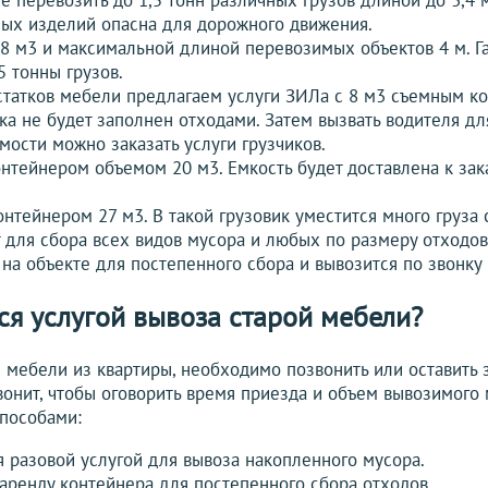
е перевозить до 1,5 тонн различных грузов длиной до 3,4 м.
ых изделий опасна для дорожного движения.
 м3 и максимальной длиной перевозимых объектов 4 м. Г
5 тонны грузов.
статков мебели предлагаем услуги ЗИЛа с 8 м3 съемным к
ока не будет заполнен отходами. Затем вызвать водителя д
мости можно заказать услуги грузчиков.
тейнером объемом 20 м3. Емкость будет доставлена к зака
нтейнером 27 м3. В такой грузовик уместится много груза 
 для сбора всех видов мусора и любых по размеру отходов
на объекте для постепенного сбора и вывозится по звонку 
ся услугой вывоза старой мебели?
й мебели из квартиры, необходимо позвонить или оставить 
онит, чтобы оговорить время приезда и объем вывозимого 
способами:
 разовой услугой для вывоза накопленного мусора.
 аренду контейнера для постепенного сбора отходов.