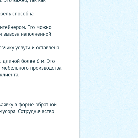
 Это важно, так как
азель способна
онтейнером. Его можно
ля вывоза наполненной
зчику услуги и оставлена
с длиной более 6 м. Это
 мебельного производства.
клиента.
заявку в форме обратной
мусора. Сотрудничество