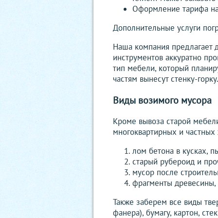
Оформление тарифа на
Дополнительные услуги пог
Наша компания предлагает д
инструментов аккуратно про
тип мебели, который планиру
частям вынесут стенку-горку
Виды возимого мусора
Кроме вывоза старой мебели
многоквартирных и частных
лом бетона в кусках, п
старый рубероид и про
мусор после строитель
фрагменты древесины, 
Также заберем все виды твер
фанера), бумагу, картон, с