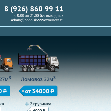
8 (926) 860 99 11
с 9:00 до 21:00 без выходных
admin@podolsk-vyvozmusora.ru
3
3
27м
Ломовоз 32м
0
Р
от 34000
Р
ка
2 грузчика
Р
6000