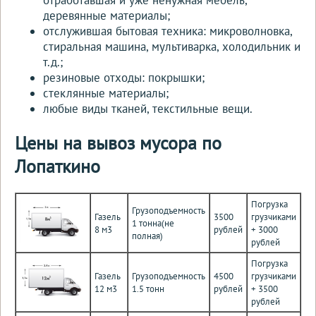
деревянные материалы;
отслужившая бытовая техника: микроволновка,
стиральная машина, мультиварка, холодильник и
т.д.;
резиновые отходы: покрышки;
стеклянные материалы;
любые виды тканей, текстильные вещи.
Цены на вывоз мусора по
Лопаткино
Погрузка
Грузоподъемность
Газель
3500
грузчиками
1 тонна(не
8 м3
рублей
+ 3000
полная)
рублей
Погрузка
Газель
Грузоподъемность
4500
грузчиками
12 м3
1.5 тонн
рублей
+ 3500
рублей