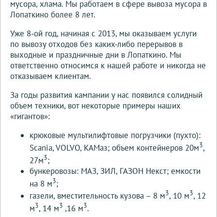
мусора, хлама. Мы работаем в сфере вывоза мусора в
Лопаткино более 8 лет.
Уже 8-ой год, начиная с 2013, мы оказываем услуги
по вывозу отходов без каких-либо перерывов в
выходные и праздничные дни в Лопаткино. Мы
ответственно относимся к нашей работе и никогда не
отказываем клиентам.
За годы развития кампании у нас появился солидный
объем техники, вот некоторые примеры наших
«гигантов»:
крюковые мультилифтовые погрузчики (пухто):
3
Scania, VOLVO, КАМаз; объем контейнеров 20м
,
3
27м
;
бункеровозы: МАЗ, ЗИЛ, ГАЗОН Некст; емкости
3
на 8 м
;
3
3
газели, вместительность кузова – 8 м
, 10 м
, 12
3
3
3
м
, 14 м
,16 м
.