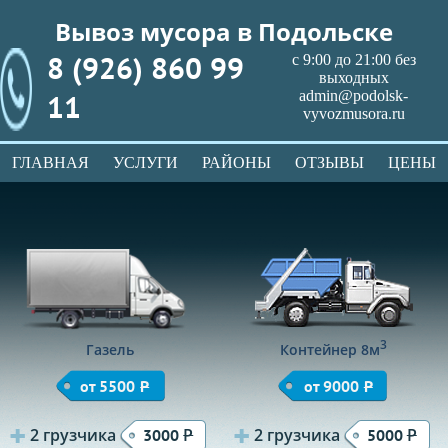
Вывоз мусора в Подольске
8 (926) 860 99
с 9:00 до 21:00 без
выходных
11
admin@podolsk-
vyvozmusora.ru
ГЛАВНАЯ
УСЛУГИ
РАЙОНЫ
ОТЗЫВЫ
ЦЕНЫ
3
Газель
Контейнер 8м
от 5500
Р
от 9000
Р
2 грузчика
Р
2 грузчика
Р
3000
5000