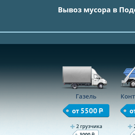
Вывоз мусора в Под
Газель
Конт
от 5500
Р
о
2 грузчика
Р
3000