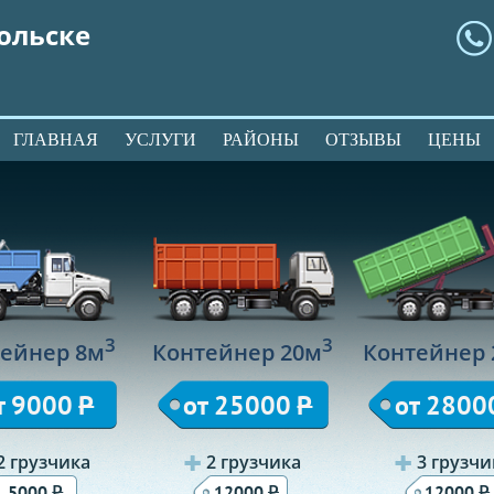
ольске
ГЛАВНАЯ
УСЛУГИ
РАЙОНЫ
ОТЗЫВЫ
ЦЕНЫ
3
3
ейнер 8м
Контейнер 20м
Контейнер 
т 9000
Р
от 25000
Р
от 2800
2 грузчика
2 грузчика
3 грузчи
Р
Р
Р
5000
12000
12000