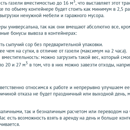
3
сть газели вместимостью до 16 м
, что выставляет этот тр
е по объему контейнере будет стоить как минимум в 2,5 ра
выгрузки ненужной мебели и гаражного мусора.
еры универсальна, так как они вмещают абсолютно все, кро
авные бонусы вывоза в контейнерах:
ить сыпучий сор без предварительной упаковки.
е чем на сутки, в отличие от газели (максимум на 2 часа).
местительность: можно загрузить такой вес, который смогу
3
о 20 и 27 м
в том, что в них можно завезти отходы, наприм
тветственно относимся к работе и непрерывно улучшаем ее 
Причиной отказа не будет праздничный или выходной день,
наличными, так и безналичным расчетом или переводом на 
ас есть возможность взять в аренду на день и больше конт
чивается.