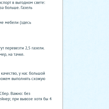
анспорт в выгодном свете:
за больше. Газель
ме мебели (здесь
т перевезти 2,5 газели.
ер, на тачке.
качество, у нас большой
 можем выполнять схожую
Сбер. Важно: без
ейнер; при вывозе хотя бы 4