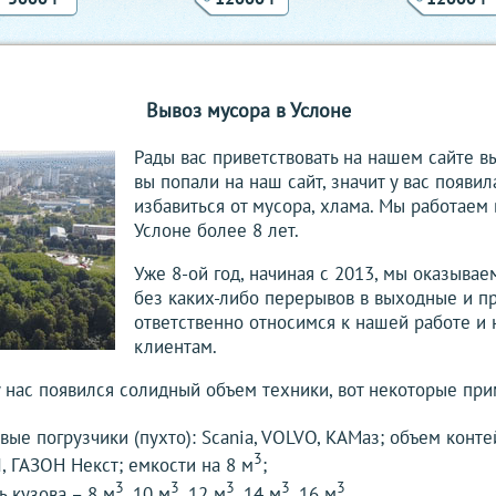
Вывоз мусора в Услоне
Рады вас приветствовать на нашем сайте вы
вы попали на наш сайт, значит у вас появи
избавиться от мусора, хлама. Мы работаем
Услоне более 8 лет.
Уже 8-ой год, начиная с 2013, мы оказывае
без каких-либо перерывов в выходные и п
ответственно относимся к нашей работе и 
клиентам.
у нас появился солидный объем техники, вот некоторые при
ые погрузчики (пухто): Scania, VOLVO, КАМаз; объем конт
3
, ГАЗОН Некст; емкости на 8 м
;
3
3
3
3
3
ь кузова – 8 м
, 10 м
, 12 м
, 14 м
,16 м
.