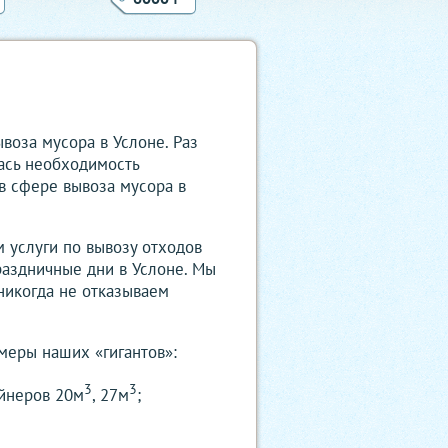
воза мусора в Услоне. Раз
лась необходимость
 в сфере вывоза мусора в
м услуги по вывозу отходов
раздничные дни в Услоне. Мы
никогда не отказываем
меры наших «гигантов»:
3
3
ейнеров 20м
, 27м
;