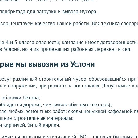
пецбригада для загрузки и вывоза мусора.
вершенствуем качество нашей работы. Вся техника своевр
е 4 и 5 класса опасности; кампания имеет договоренности
з Услони, но и из прилежащих районных деревень и сел.
орые мы вывозим из Услони
везут различный строительный мусор, образовавшийся при
в и сооружений, при ремонте и постройках. Допустимые к 
, обломки бетона;
обойдется дороже, чем вывоз обычных отходов);
сле любых ремонтных работ: сколы ненужной кафельной пл
ишние строительные материалы;
и кирпичей, битый кирпич.
имается вывозом и утилизацией ТБО – твердых бытовых от