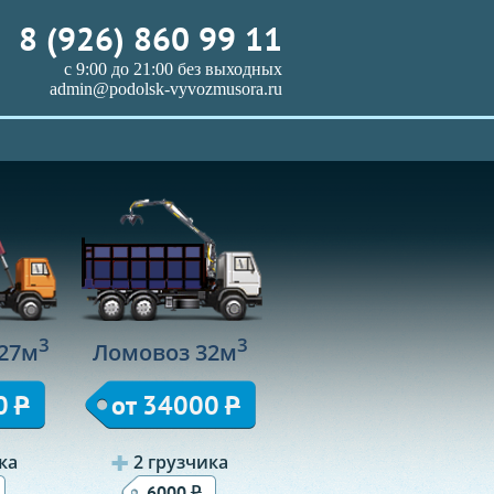
8 (926) 860 99 11
с 9:00 до 21:00 без выходных
admin@podolsk-vyvozmusora.ru
3
3
27м
Ломовоз 32м
0
Р
от 34000
Р
ка
2 грузчика
Р
6000