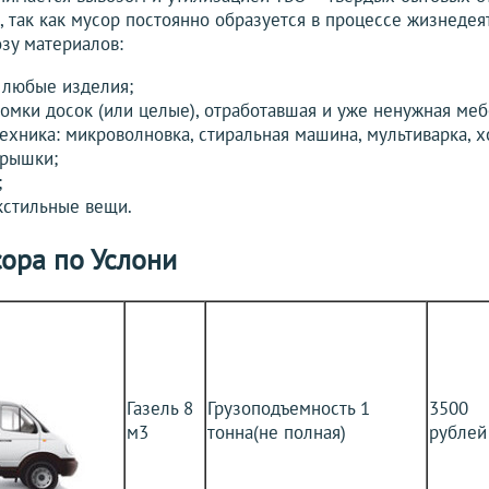
, так как мусор постоянно образуется в процессе жизнедея
зу материалов:
 любые изделия;
омки досок (или целые), отработавшая и уже ненужная меб
хника: микроволновка, стиральная машина, мультиварка, хо
крышки;
;
кстильные вещи.
ора по Услони
Газель 8
Грузоподъемность 1
3500
м3
тонна(не полная)
рублей