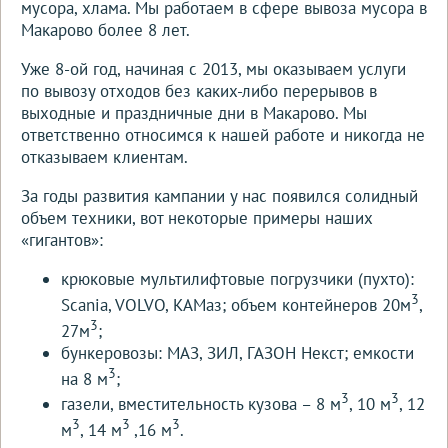
мусора, хлама. Мы работаем в сфере вывоза мусора в
Макарово более 8 лет.
Уже 8-ой год, начиная с 2013, мы оказываем услуги
по вывозу отходов без каких-либо перерывов в
выходные и праздничные дни в Макарово. Мы
ответственно относимся к нашей работе и никогда не
отказываем клиентам.
За годы развития кампании у нас появился солидный
объем техники, вот некоторые примеры наших
«гигантов»:
крюковые мультилифтовые погрузчики (пухто):
3
Scania, VOLVO, КАМаз; объем контейнеров 20м
,
3
27м
;
бункеровозы: МАЗ, ЗИЛ, ГАЗОН Некст; емкости
3
на 8 м
;
3
3
газели, вместительность кузова – 8 м
, 10 м
, 12
3
3
3
м
, 14 м
,16 м
.