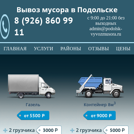
Вывоз мусора в Подольске
8 (926) 860 99
с 9:00 до 21:00 без
выходных
11
admin@podolsk-
vyvozmusora.ru
ГЛАВНАЯ
УСЛУГИ
РАЙОНЫ
ОТЗЫВЫ
ЦЕНЫ
3
Газель
Контейнер 8м
от 5500
Р
от 9000
Р
2 грузчика
Р
2 грузчика
Р
3000
5000