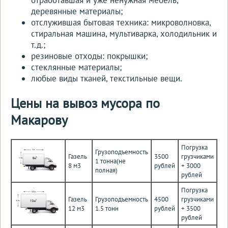
деревянные материалы;
отслужившая бытовая техника: микроволновка,
стиральная машина, мультиварка, холодильник и
т.д.;
резиновые отходы: покрышки;
стеклянные материалы;
любые виды тканей, текстильные вещи.
Цены на вывоз мусора по
Макарову
Погрузка
Грузоподъемность
Газель
3500
грузчиками
1 тонна(не
8 м3
рублей
+ 3000
полная)
рублей
Погрузка
Газель
Грузоподъемность
4500
грузчиками
12 м3
1.5 тонн
рублей
+ 3500
рублей