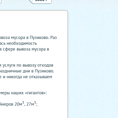
ывоза мусора в Пузиково. Раз
лась необходимость
 в сфере вывоза мусора в
м услуги по вывозу отходов
раздничные дни в Пузиково.
е и никогда не отказываем
меры наших «гигантов»:
3
3
ейнеров 20м
, 27м
;