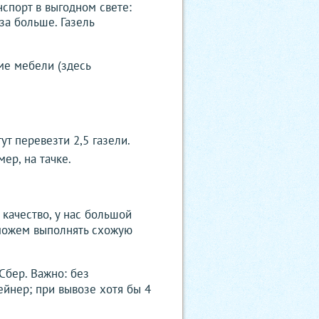
анспорт в выгодном свете:
за больше. Газель
ме мебели (здесь
т перевезти 2,5 газели.
ер, на тачке.
качество, у нас большой
 можем выполнять схожую
Сбер. Важно: без
ейнер; при вывозе хотя бы 4