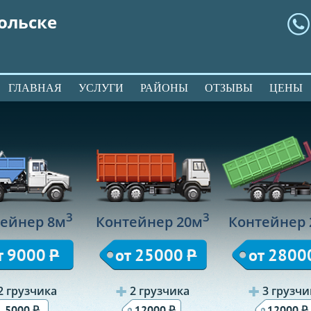
ольске
ГЛАВНАЯ
УСЛУГИ
РАЙОНЫ
ОТЗЫВЫ
ЦЕНЫ
3
3
ейнер 8м
Контейнер 20м
Контейнер 
т 9000
Р
от 25000
Р
от 2800
2 грузчика
2 грузчика
3 грузчи
Р
Р
Р
5000
12000
12000