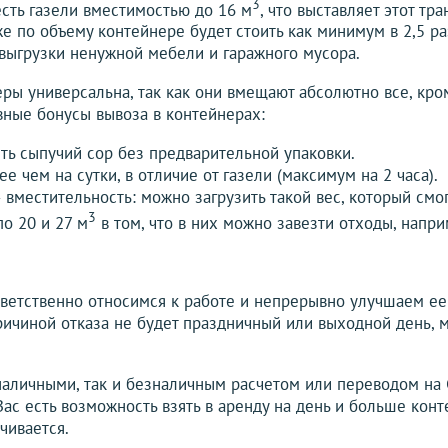
3
сть газели вместимостью до 16 м
, что выставляет этот тр
е по объему контейнере будет стоить как минимум в 2,5 ра
выгрузки ненужной мебели и гаражного мусора.
еры универсальна, так как они вмещают абсолютно все, кро
авные бонусы вывоза в контейнерах:
ить сыпучий сор без предварительной упаковки.
е чем на сутки, в отличие от газели (максимум на 2 часа).
местительность: можно загрузить такой вес, который смогу
3
о 20 и 27 м
в том, что в них можно завезти отходы, наприм
тветственно относимся к работе и непрерывно улучшаем ее 
Причиной отказа не будет праздничный или выходной день,
наличными, так и безналичным расчетом или переводом на 
ас есть возможность взять в аренду на день и больше конт
чивается.