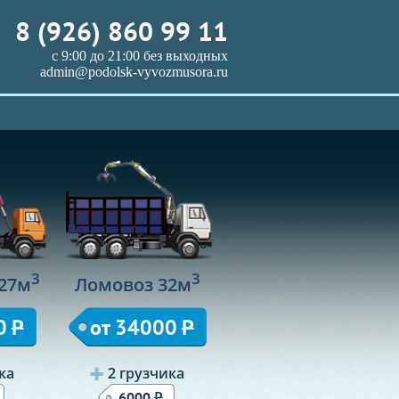
8 (926) 860 99 11
с 9:00 до 21:00 без выходных
admin@podolsk-vyvozmusora.ru
3
3
27м
Ломовоз 32м
0
Р
от 34000
Р
ка
2 грузчика
Р
6000