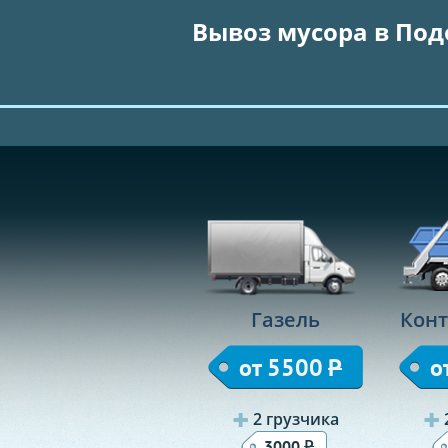
Вывоз мусора в Под
Газель
Конт
от 5500
Р
о
2 грузчика
Р
3000