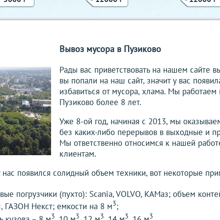
Вывоз мусора в Пузиково
Рады вас приветствовать на нашем сайте в
вы попали на наш сайт, значит у вас появи
избавиться от мусора, хлама. Мы работаем
Пузиково более 8 лет.
Уже 8-ой год, начиная с 2013, мы оказывае
без каких-либо перерывов в выходные и п
Мы ответственно относимся к нашей работ
клиентам.
у нас появился солидный объем техники, вот некоторые при
ые погрузчики (пухто): Scania, VOLVO, КАМаз; объем конт
3
, ГАЗОН Некст; емкости на 8 м
;
3
3
3
3
3
ь кузова – 8 м
, 10 м
, 12 м
, 14 м
,16 м
.