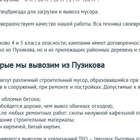
пецбригада для загрузки и вывоза мусора.
вершенствуем качество нашей работы. Вся техника своевр
ово 4 и 5 класса опасности; кампания имеет договореннос
о из Пузикова, но и из прилежащих районных деревень и 
орые мы вывозим из Пузикова
везут различный строительный мусор, образовавшийся при
в и сооружений, при ремонте и постройках. Допустимые к 
, обломки бетона;
обойдется дороже, чем вывоз обычных отходов);
сле любых ремонтных работ: сколы ненужной кафельной пл
ишние строительные материалы;
и кирпичей, битый кирпич.
имается вывозом и утилизацией ТБО – твердых бытовых от