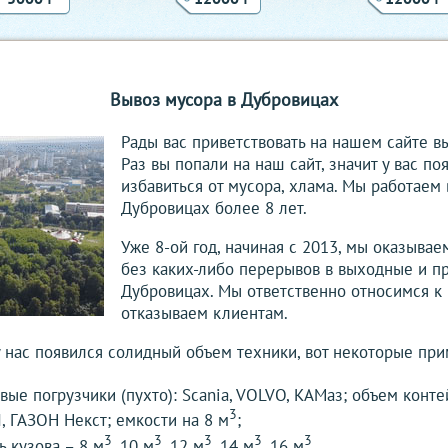
Вывоз мусора в Дубровицах
Рады вас приветствовать на нашем сайте в
Раз вы попали на наш сайт, значит у вас п
избавиться от мусора, хлама. Мы работаем
Дубровицах более 8 лет.
Уже 8-ой год, начиная с 2013, мы оказывае
без каких-либо перерывов в выходные и п
Дубровицах. Мы ответственно относимся к 
отказываем клиентам.
у нас появился солидный объем техники, вот некоторые при
ые погрузчики (пухто): Scania, VOLVO, КАМаз; объем конт
3
, ГАЗОН Некст; емкости на 8 м
;
3
3
3
3
3
ь кузова – 8 м
, 10 м
, 12 м
, 14 м
,16 м
.