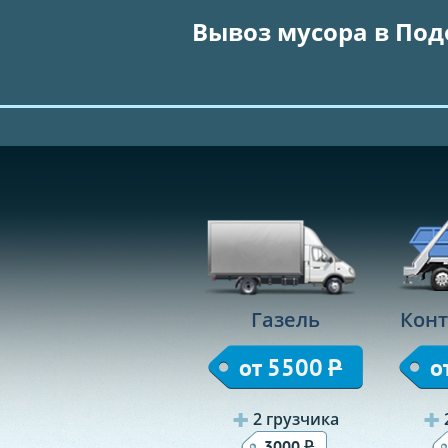
Вывоз мусора в Под
Газель
Конт
от 5500
Р
о
2 грузчика
Р
3000