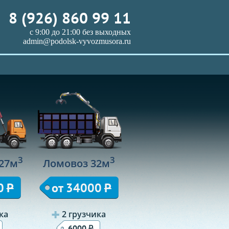
8 (926) 860 99 11
с 9:00 до 21:00 без выходных
admin@podolsk-vyvozmusora.ru
3
3
27м
Ломовоз 32м
0
Р
от 34000
Р
ка
2 грузчика
Р
6000