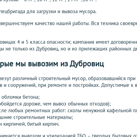
пецбригада для загрузки и вывоза мусора.
вершенствуем качество нашей работы. Вся техника своевр
вицах 4 и 5 класса опасности; кампания имеет договоренн
ы не только из Дубровиц, но и из прилежащих районных де
орые мы вывозим из Дубровиц
везут различный строительный мусор, образовавшийся при
в и сооружений, при ремонте и постройках. Допустимые к 
, обломки бетона;
обойдется дороже, чем вывоз обычных отходов);
сле любых ремонтных работ: сколы ненужной кафельной пл
ишние строительные материалы;
и кирпичей, битый кирпич.
имается вывозом и утилизацией ТБО – твердых бытовых от