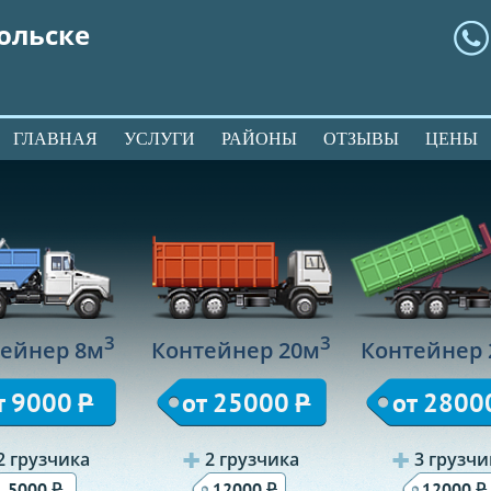
ольске
ГЛАВНАЯ
УСЛУГИ
РАЙОНЫ
ОТЗЫВЫ
ЦЕНЫ
3
3
ейнер 8м
Контейнер 20м
Контейнер 
т 9000
Р
от 25000
Р
от 2800
2 грузчика
2 грузчика
3 грузчи
Р
Р
Р
5000
12000
12000