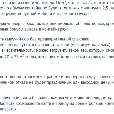
3
сть газели вместимостью до 16 м
, что выставляет этот тр
е по объему контейнере будет стоить как минимум в 2,5 ра
выгрузки ненужной мебели и гаражного мусора.
еры универсальна, так как они вмещают абсолютно все, кро
авные бонусы вывоза в контейнерах:
ить сыпучий сор без предварительной упаковки.
е чем на сутки, в отличие от газели (максимум на 2 часа).
местительность: можно загрузить такой вес, который смогу
3
о 20 и 27 м
в том, что в них можно завезти отходы, наприм
тветственно относимся к работе и непрерывно улучшаем ее 
Причиной отказа не будет праздничный или выходной день,
наличными, так и безналичным расчетом или переводом на 
ас есть возможность взять в аренду на день и больше конт
чивается.