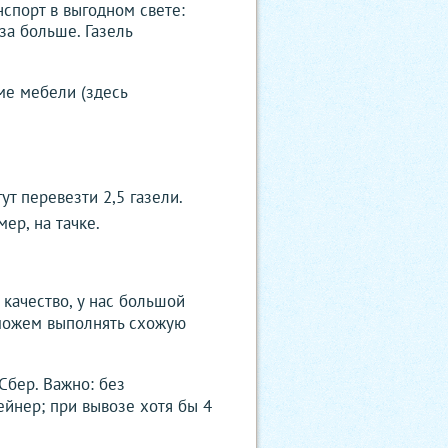
анспорт в выгодном свете:
за больше. Газель
ме мебели (здесь
т перевезти 2,5 газели.
ер, на тачке.
качество, у нас большой
 можем выполнять схожую
Сбер. Важно: без
ейнер; при вывозе хотя бы 4