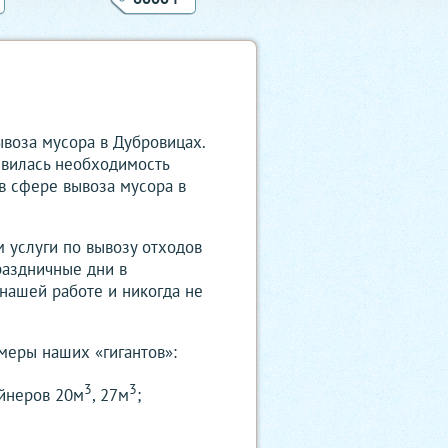
ывоза мусора в Дубровицах.
оявилась необходимость
 в сфере вывоза мусора в
м услуги по вывозу отходов
раздничные дни в
нашей работе и никогда не
меры наших «гигантов»:
3
3
ейнеров 20м
, 27м
;