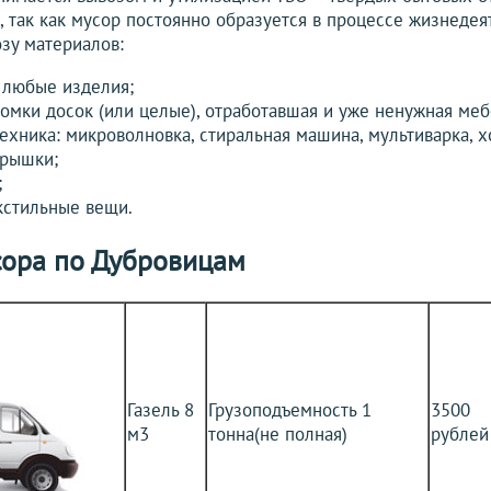
, так как мусор постоянно образуется в процессе жизнедея
зу материалов:
 любые изделия;
омки досок (или целые), отработавшая и уже ненужная меб
хника: микроволновка, стиральная машина, мультиварка, хо
крышки;
;
кстильные вещи.
сора по Дубровицам
Газель 8
Грузоподъемность 1
3500
м3
тонна(не полная)
рублей