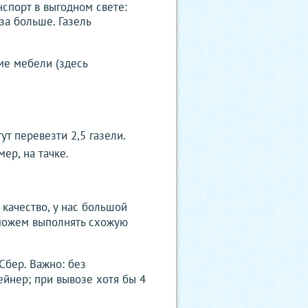
анспорт в выгодном свете:
за больше. Газель
ме мебели (здесь
т перевезти 2,5 газели.
ер, на тачке.
качество, у нас большой
 можем выполнять схожую
Сбер. Важно: без
ейнер; при вывозе хотя бы 4