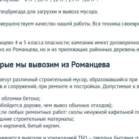
пецбригада для загрузки и вывоза мусора.
вершенствуем качество нашей работы. Вся техника своевр
цево 4 и 5 класса опасности; кампания имеет договоренно
о из Романцева, но и из прилежащих районных деревень и
орые мы вывозим из Романцева
везут различный строительный мусор, образовавшийся при
в и сооружений, при ремонте и постройках. Допустимые к 
, обломки бетона;
обойдется дороже, чем вывоз обычных отходов);
сле любых ремонтных работ: сколы ненужной кафельной пл
ишние строительные материалы;
и кирпичей, битый кирпич.
имается вывозом и утилизацией ТБО – твердых бытовых от