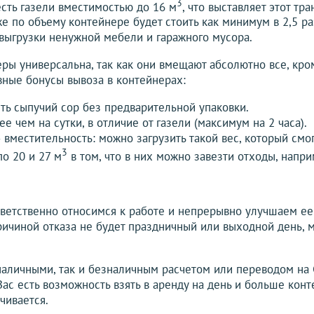
3
сть газели вместимостью до 16 м
, что выставляет этот тр
е по объему контейнере будет стоить как минимум в 2,5 ра
выгрузки ненужной мебели и гаражного мусора.
еры универсальна, так как они вмещают абсолютно все, кро
авные бонусы вывоза в контейнерах:
ить сыпучий сор без предварительной упаковки.
е чем на сутки, в отличие от газели (максимум на 2 часа).
местительность: можно загрузить такой вес, который смогу
3
о 20 и 27 м
в том, что в них можно завезти отходы, наприм
тветственно относимся к работе и непрерывно улучшаем ее 
Причиной отказа не будет праздничный или выходной день,
наличными, так и безналичным расчетом или переводом на 
ас есть возможность взять в аренду на день и больше конт
чивается.