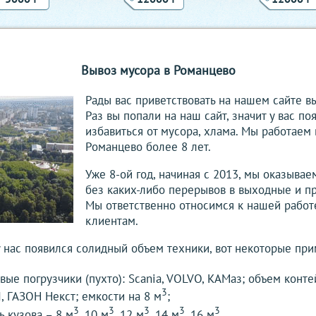
Вывоз мусора в Романцево
Рады вас приветствовать на нашем сайте в
Раз вы попали на наш сайт, значит у вас п
избавиться от мусора, хлама. Мы работаем
Романцево более 8 лет.
Уже 8-ой год, начиная с 2013, мы оказывае
без каких-либо перерывов в выходные и п
Мы ответственно относимся к нашей работ
клиентам.
у нас появился солидный объем техники, вот некоторые при
ые погрузчики (пухто): Scania, VOLVO, КАМаз; объем конт
3
, ГАЗОН Некст; емкости на 8 м
;
3
3
3
3
3
ь кузова – 8 м
, 10 м
, 12 м
, 14 м
,16 м
.