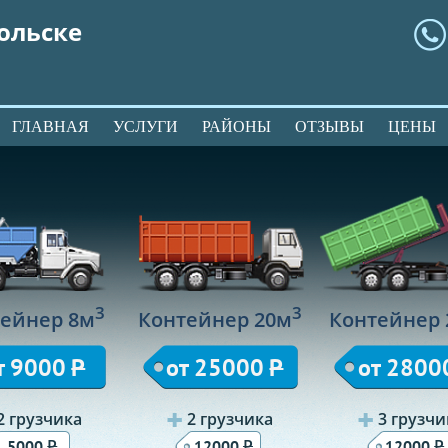
ольске
ГЛАВНАЯ
УСЛУГИ
РАЙОНЫ
ОТЗЫВЫ
ЦЕНЫ
3
3
ейнер 8м
Контейнер 20м
Контейнер 
т 9000
Р
от 25000
Р
от 2800
2 грузчика
2 грузчика
3 грузчи
Р
Р
Р
5000
12000
12000