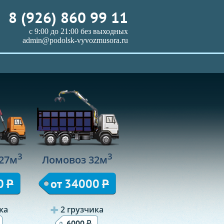
8 (926) 860 99 11
с 9:00 до 21:00 без выходных
admin@podolsk-vyvozmusora.ru
3
3
27м
Ломовоз 32м
0
Р
от 34000
Р
ка
2 грузчика
Р
6000