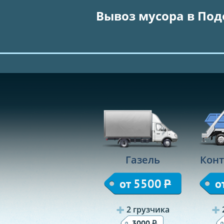
Вывоз мусора в Под
Газель
Конт
от 5500
Р
о
2 грузчика
Р
3000