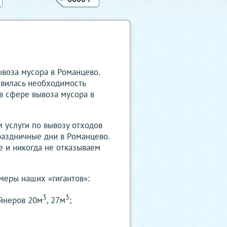
ывоза мусора в Романцево.
оявилась необходимость
 в сфере вывоза мусора в
м услуги по вывозу отходов
раздничные дни в Романцево.
е и никогда не отказываем
меры наших «гигантов»:
3
3
ейнеров 20м
, 27м
;