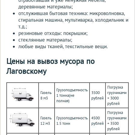
деревянные материалы;
отслужившая бытовая техника: микроволновка,
стиральная машина, мультиварка, холодильник и
т.д.;
резиновые отходы: покрышки;
стеклянные материалы;
любые виды тканей, текстильные вещи.
Цены на вывоз мусора по
Лаговскому
Погрузка
Грузоподъемность
Газель
3500
грузчиками
1 тонна(не
8 м3
рублей
+ 3000
полная)
рублей
Погрузка
Газель
Грузоподъемность
4500
грузчиками
12 м3
1.5 тонн
рублей
+ 3500
рублей