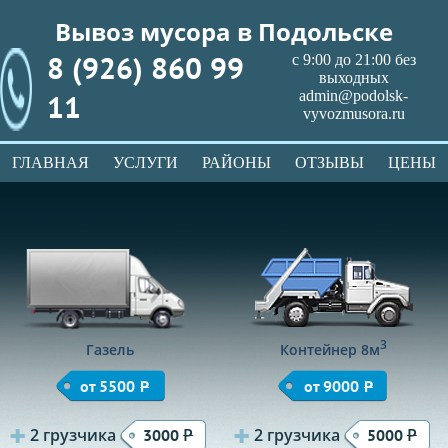
Вывоз мусора в Подольске
8 (926) 860 99
с 9:00 до 21:00 без
выходных
11
admin@podolsk-
vyvozmusora.ru
ГЛАВНАЯ
УСЛУГИ
РАЙОНЫ
ОТЗЫВЫ
ЦЕНЫ
3
Газель
Контейнер 8м
от 5500
Р
от 9000
Р
2 грузчика
Р
2 грузчика
Р
3000
5000