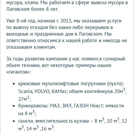
мусора, хлама. Мы работаем в сфере вывоза мусора в
Лаговском более 8 лет.
Уже 8-ой год, начиная с 2013, мы оказываем услуги
по вывозу отходов без каких-либо перерывов в
выходные и праздничные дни в Лаговском. Мы
ответственно относимся к нашей работе и никогда не
отказываем клиентам.
За годы развития кампании у нас появился солидный
объем техники, вот некоторые примеры наших
«гигантов»:
крюковые мультилифтовые погрузчики (пухто):
3
Scania, VOLVO, КАМаз; объем контейнеров 20м
,
3
27м
;
бункеровозы: МАЗ, ЗИЛ, ГАЗОН Некст; емкости
3
на 8 м
;
3
3
газели, вместительность кузова – 8 м
, 10 м
, 12
3
3
3
м
, 14 м
,16 м
.